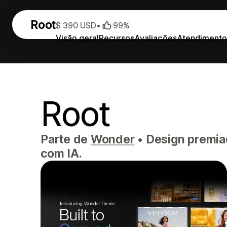
Root
$ 390 USD
•
99%
Visão geral
Recursos
Avaliações
Atendiment
Root
Parte de
Wonder
•
Design premiad
com IA.