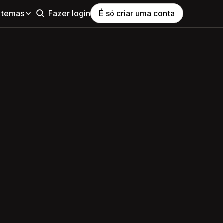
 temas
Fazer login
É só criar uma conta