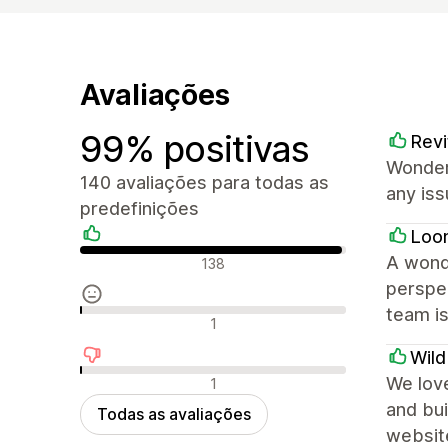
Avaliações
99% positivas
Revi
Wonder
140 avaliações para todas as
any iss
predefinições
Loo
Avaliações positivas
A wond
138
perspec
team is
Avaliações neutras
1
Wil
Avaliações negativas
We love
1
and bui
Todas as avaliações
websit