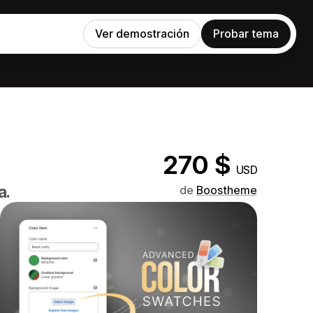
Ver demostración
Probar tema
270 $
USD
a.
de
Boostheme