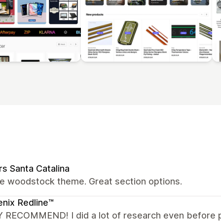
rs Santa Catalina
the woodstock theme. Great section options.
nix Redline™
 RECOMMEND! I did a lot of research even before p