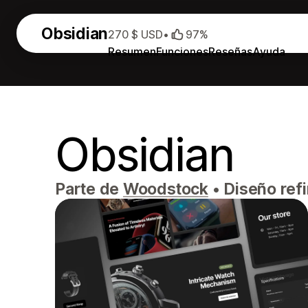
Obsidian
270 $ USD
•
97%
Resumen
Funciones
Reseñas
Ayuda
Obsidian
Parte de
Woodstock
•
Diseño refi