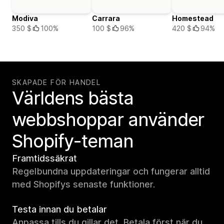
Modiva
Carrara
Homestead
350 $
100%
100 $
96%
420 $
94%
SKAPADE FÖR HANDEL
Världens bästa
webbshoppar använder
Shopify-teman
Framtidssäkrat
Regelbundna uppdateringar och fungerar alltid
med Shopifys senaste funktioner.
Testa innan du betalar
Anpassa tills du gillar det. Betala först när du