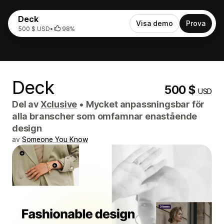
Deck
Visa demo
Prova
500 $ USD
•
98%
Deck
500 $
USD
Del av
Xclusive
•
Mycket anpassningsbar för
alla branscher som omfamnar enastående
design
av
Someone You Know