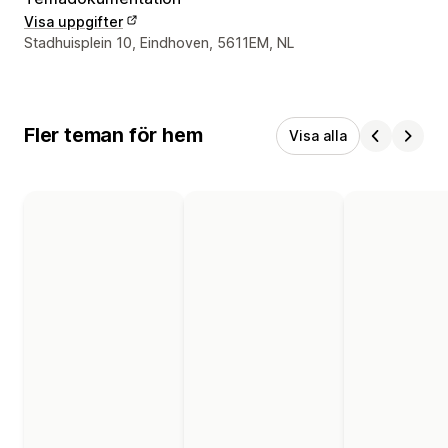
Visa uppgifter
Designerns kontaktuppgifter
Stadhuisplein 10, Eindhoven, 5611EM, NL
Fler teman för hem
Visa alla