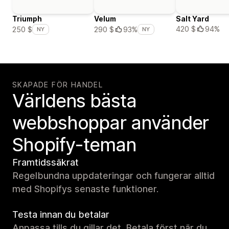
Triumph
Velum
Salt Yard
420 $
94%
250 $
290 $
93%
NY
NY
SKAPADE FÖR HANDEL
Världens bästa
webbshoppar använder
Shopify-teman
Framtidssäkrat
Regelbundna uppdateringar och fungerar alltid
med Shopifys senaste funktioner.
Testa innan du betalar
Anpassa tills du gillar det. Betala först när du