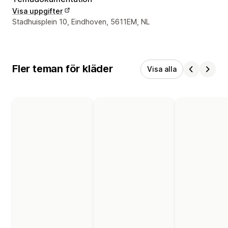
Visa uppgifter
Designerns kontaktuppgifter
Stadhuisplein 10, Eindhoven, 5611EM, NL
Fler teman för kläder
Visa alla