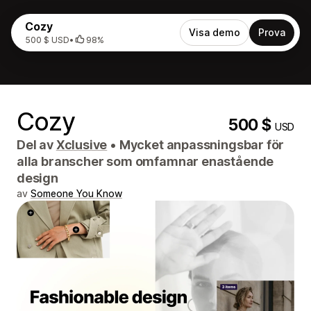
Cozy
Visa demo
Prova
500 $ USD
•
98%
Cozy
500 $
USD
Del av
Xclusive
•
Mycket anpassningsbar för
alla branscher som omfamnar enastående
design
av
Someone You Know