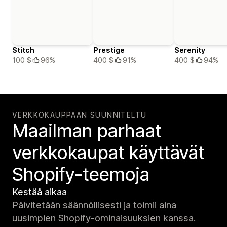
Stitch
Prestige
Serenity
100 $
96%
400 $
91%
400 $
94%
VERKKOKAUPPAAN SUUNNITELTU
Maailman parhaat
verkko­kaupat käyttävät
Shopify-teemoja
Kestää aikaa
Päivitetään säännöllisesti ja toimii aina
uusimpien Shopify-ominaisuuksien kanssa.