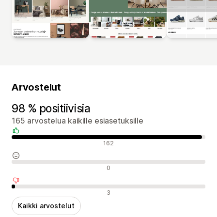
Arvostelut
98 % positiivisia
165 arvostelua kaikille esiasetuksille
Positiiviset arvostelut
162
Neutraalit arvostelut
0
Negatiiviset arvostelut
3
Kaikki arvostelut