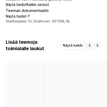
Näytä tiedot
Kaikki versiot
Teeman dokumentaatio
Näytä tiedot
Suunnittelijan yhteystiedot
Stadhuisplein 10, Eindhoven, 5611EM, NL
Lisää teemoja
Näytä kaikki
toimialalle laukut