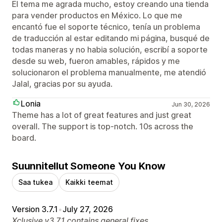
El tema me agrada mucho, estoy creando una tienda
para vender productos en México. Lo que me
encantó fue el soporte técnico, tenía un problema
de traducción al estar editando mi página, busqué de
todas maneras y no habia solución, escribí a soporte
desde su web, fueron amables, rápidos y me
solucionaron el problema manualmente, me atendió
Jalal, gracias por su ayuda.
Lonia
Jun 30, 2026
Theme has a lot of great features and just great
overall. The support is top-notch. 10s across the
board.
Suunnitellut Someone You Know
Saa tukea
Kaikki teemat
Version 3.7.1
•
July 27, 2026
Xclusive v3.7.1 contains general fixes