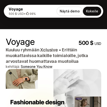
Voyage
Näytä demo
Kokeile
500 $ USD
•
98%
Voyage
500 $
USD
Kuuluu ryhmään
Xclusive
•
Erittäin
muokattavissa kaikille toimialoille, jotka
arvostavat huomattavaa muotoilua
kehittäjä:
Someone You Know