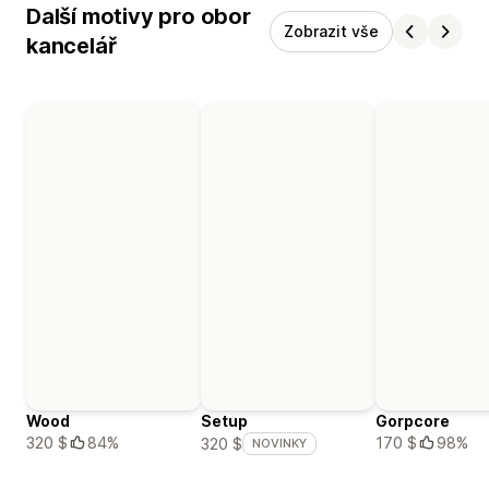
Další motivy pro obor
Zobrazit vše
kancelář
Wood
Setup
Gorpcore
320 $
84%
170 $
98%
320 $
NOVINKY