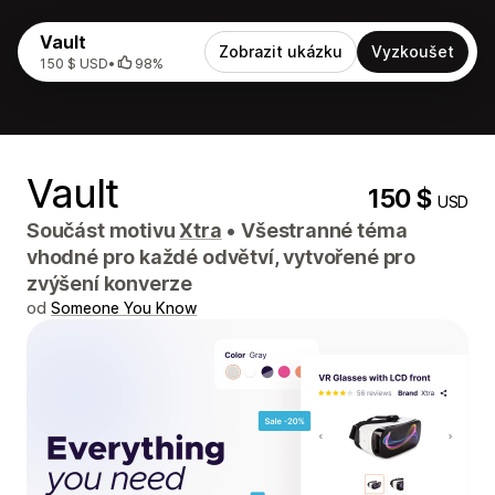
Vault
Zobrazit ukázku
Vyzkoušet
150 $ USD
•
98%
Vault
150 $
USD
Součást motivu
Xtra
•
Všestranné téma
vhodné pro každé odvětví, vytvořené pro
zvýšení konverze
od
Someone You Know