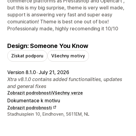
commerce platforms as Prestashop and Opencart ,
but this is my big surprise, theme is very well made,
support is answering very fast and super easy
comunication! Theme is best one out of box!
Professionaly made, highly recomending it 10/10
Design: Someone You Know
Získat podporu
Všechny motivy
Version 8.1.0
•
July 21, 2026
Xtra v8.1.0 contains added functionalities, updates
and general fixes
Zobrazit podrobnosti
Všechny verze
Dokumentace k motivu
Zobrazit podrobnosti
Kontaktní údaje designéra
Stadhuisplein 10, Eindhoven, 5611EM, NL