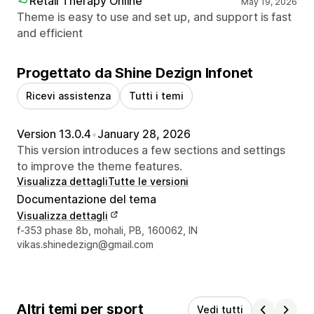
Retail Therapy Online
May 19, 2026
Theme is easy to use and set up, and support is fast
and efficient
Progettato da Shine Dezign Infonet
Ricevi assistenza
Tutti i temi
Version 13.0.4
•
January 28, 2026
This version introduces a few sections and settings
to improve the theme features.
Visualizza dettagli
Tutte le versioni
Documentazione del tema
Visualizza dettagli
Recapiti del designer
f-353 phase 8b, mohali, PB, 160062, IN
vikas.shinedezign@gmail.com
Altri temi per sport
Vedi tutti