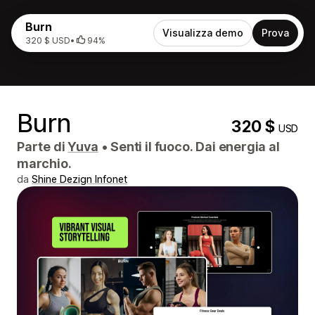
Burn
Visualizza demo
Prova
320 $ USD
•
94%
Burn
320 $
USD
Parte di
Yuva
•
Senti il ​​fuoco. Dai energia al
marchio.
da
Shine Dezign Infonet