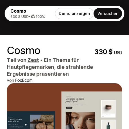
Cosmo
Demo anzeigen
Versuchen
330 $ USD
•
100%
Cosmo
330 $
USD
Teil von
Zest
•
Ein Thema für
Hautpflegemarken, die strahlende
Ergebnisse präsentieren
von
FoxEcom