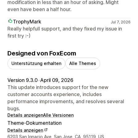
modification in less than an hour of asking. Might
even have been a half hour.
TrophyMark
Jul 7, 2026
Really helpfull support, and they fixed my issue in
first try :-)
Designed von FoxEcom
Unterstützung erhalten
Alle Themes
Version 9.3.0
•
April 09, 2026
This update introduces support for the new
customer accounts experience, includes
performance improvements, and resolves several
bugs.
Details anzeigen
Alle Versionen
Theme-Dokumentation
Details anzeigen
Designer-Kontaktdaten
6203 San Ignacio Ave, San Jose, CA, 95119, US