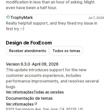
modification in less than an hour of asking. Might
even have been a half hour.
TrophyMark
Jul 7, 2026
Really helpfull support, and they fixed my issue in
first try :-)
Design de FoxEcom
Receber atendimento
Todos os temas
Version 9.3.0
•
April 09, 2026
This update introduces support for the new
customer accounts experience, includes
performance improvements, and resolves several
bugs.
Ver informações
Todas as versões
Documentação de temas
Ver informações
Informações de contato do designer
6203 San Ignacio Ave, San Jose, CA, 95119, US