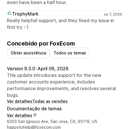
even have been a half hour.
TrophyMark
Jul 7, 2026
Really helpfull support, and they fixed my issue in
first try :-)
Concebido por FoxEcom
Obter assistência
Todos os temas
Version 9.3.0
•
April 09, 2026
This update introduces support for the new
customer accounts experience, includes
performance improvements, and resolves several
bugs.
Ver detalhes
Todas as versões
Documentação de temas
Ver detalhes
Detalhes de contacto do designer
6203 San Ignacio Ave, San Jose, CA, 95119, US
happytohelp@foxecom.com