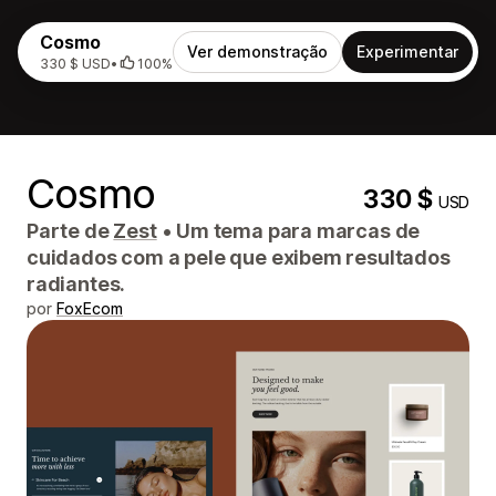
Cosmo
Ver demonstração
Experimentar
330 $ USD
•
100%
Cosmo
330 $
USD
Parte de
Zest
•
Um tema para marcas de
cuidados com a pele que exibem resultados
radiantes.
por
FoxEcom