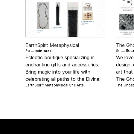
EarthSpirit Metaphysical
The Gho
ธีม —
Minimal
ธีม —
ธีมแ
Eclectic boutique specializing in
We love
enchanting gifts and accessories.
design, 
Bring magic into your life with -
art that
celebrating all paths to the Divine!
The Gho
EarthSpirit Metaphysical ขาย
Arts
The Ghost