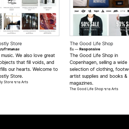
stly Store
The Good Life Shop
บบกำหนดเอง
ธีม —
Responsive
 music. We also love great
The Good Life Shop in
objects that fill voids, and
Copenhagen, selling a wide
 fills our hearts. Welcome to
selection of clothing, footw
stly Store.
artist supplies and books &
ly Store ขาย
Arts
magazines.
The Good Life Shop ขาย
Arts