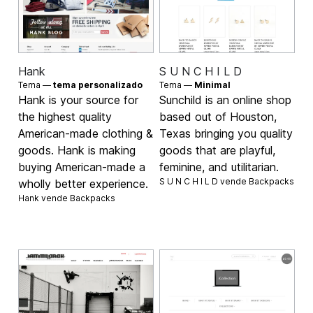
Hank
S U N C H I L D
Tema —
tema personalizado
Tema —
Minimal
Hank is your source for
Sunchild is an online shop
the highest quality
based out of Houston,
American-made clothing &
Texas bringing you quality
goods. Hank is making
goods that are playful,
buying American-made a
feminine, and utilitarian.
S U N C H I L D vende
Backpacks
wholly better experience.
Hank vende
Backpacks