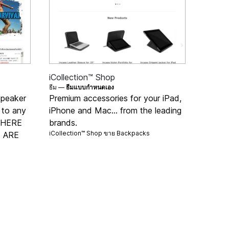
iCollection™ Shop
ธีม —
ธีมแบบกำหนดเอง
speaker
Premium accessories for your iPad,
 to any
iPhone and Mac... from the leading
 THERE
brands.
iCollection™ Shop ขาย
Backpacks
 ARE