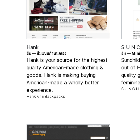
Hank
S U N C
ธีม —
ธีมแบบกำหนดเอง
ธีม —
Min
Hank is your source for the highest
Sunchild
quality American-made clothing &
out of 
goods. Hank is making buying
quality 
American-made a wholly better
feminine,
S U N C H 
experience.
Hank ขาย
Backpacks