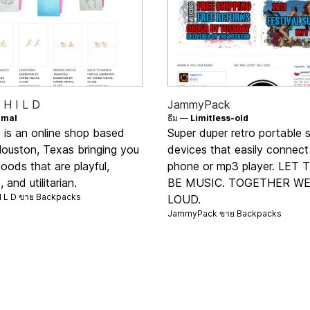
 H I L D
JammyPack
imal
ธีม —
Limitless-old
 is an online shop based
Super duper retro portable 
Houston, Texas bringing you
devices that easily connect
goods that are playful,
phone or mp3 player. LET
 and utilitarian.
BE MUSIC. TOGETHER WE
I L D ขาย
Backpacks
LOUD.
JammyPack ขาย
Backpacks