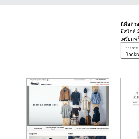
นี่คือตั
มีสไตล์
เตรียมพ
กรองตาม