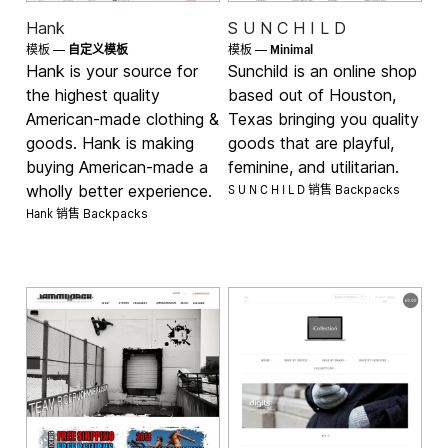
Hank
S U N C H I L D
Minimal
模板 —
自定义模板
模板 —
Hank is your source for
Sunchild is an online shop
the highest quality
based out of Houston,
American-made clothing &
Texas bringing you quality
goods. Hank is making
goods that are playful,
buying American-made a
feminine, and utilitarian.
S U N C H I L D 销售
wholly better experience.
Backpacks
Hank 销售
Backpacks