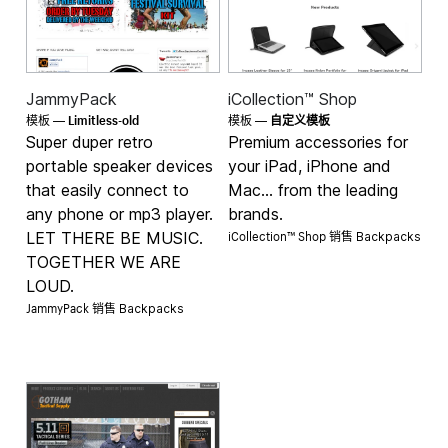
JammyPack
iCollection™ Shop
Limitless-old
模板 —
模板 —
自定义模板
Super duper retro
Premium accessories for
portable speaker devices
your iPad, iPhone and
that easily connect to
Mac... from the leading
any phone or mp3 player.
brands.
iCollection™ Shop 销售
LET THERE BE MUSIC.
Backpacks
TOGETHER WE ARE
LOUD.
JammyPack 销售
Backpacks