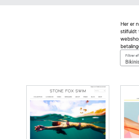
Her er n
stilfuld
webshop,
betaling
Filtrer e