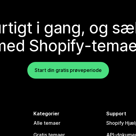
rtigt i gang, og sæ
med Shopify-temae
Start din gratis prøveperiode
Kategorier
Support
Alle temaer
Shopify Hjæl
Gratis temaer
API-dokumen