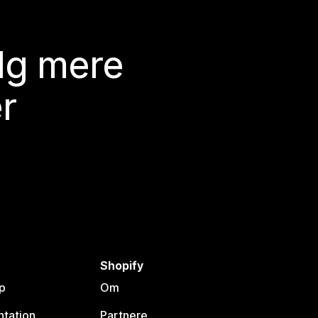
lg mere
r
Shopify
p
Om
tation
Partnere