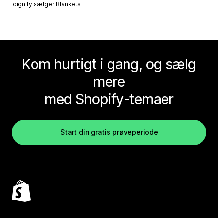
dignify sælger
Blankets
Kom hurtigt i gang, og sælg
mere
med Shopify-temaer
Start din gratis prøveperiode