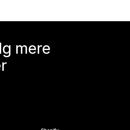
lg mere
r