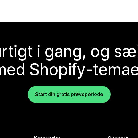
rtigt i gang, og sæ
med Shopify-temae
Start din gratis prøveperiode