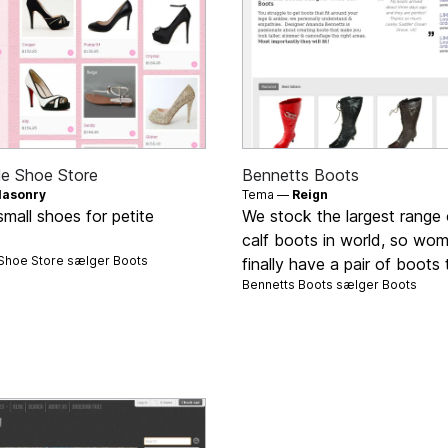
le Shoe Store
Bennetts Boots
asonry
Tema —
Reign
small shoes for petite
We stock the largest range
calf boots in world, so wo
e Shoe Store sælger
Boots
finally have a pair of boots t
Bennetts Boots sælger
Boots