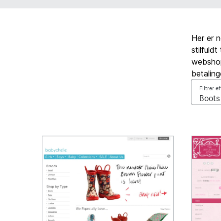
Her er 
stilfuld
webshop,
betaling
Filtrer e