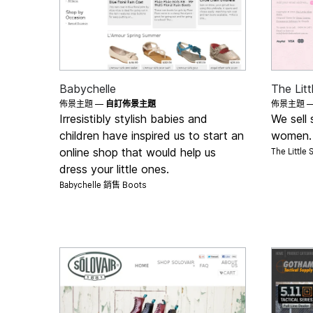
Babychelle
The Litt
佈景主題 —
自訂佈景主題
佈景主題 
Irresistibly stylish babies and
We sell 
children have inspired us to start an
women.
The Little
online shop that would help us
dress your little ones.
Babychelle 銷售
Boots