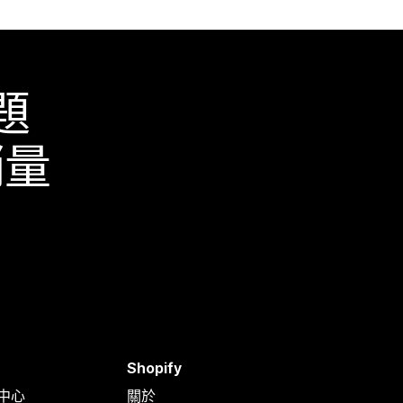
題
銷量
Shopify
明中心
關於