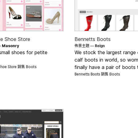
le Shoe Store
Bennetts Boots
Reign
—
Masonry
佈景主題 —
small shoes for petite
We stock the largest range
calf boots in world, so wo
 Shoe Store 銷售
finally have a pair of boots t
Boots
Bennetts Boots 銷售
Boots