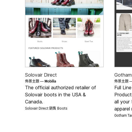
Solovair Direct
Gotham 
Mobilia
佈景主題 —
佈景主題 
The official authorized retailer of
Full Lin
Solovair boots in the USA &
Product
Canada.
all your
Solovair Direct 銷售
apparel
Boots
Gotham Ta