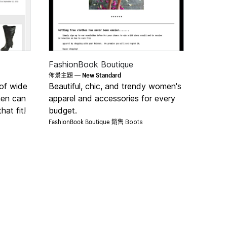
FashionBook Boutique
New Standard
佈景主題 —
 of wide
Beautiful, chic, and trendy women's
men can
apparel and accessories for every
hat fit!
budget.
FashionBook Boutique 銷售
Boots