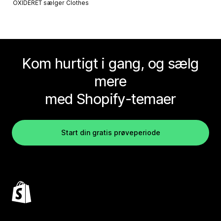
OXIDERET sælger
Clothes
Kom hurtigt i gang, og sælg
mere
med Shopify-temaer
Start din gratis prøveperiode