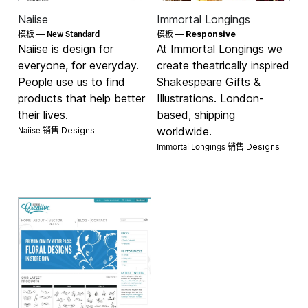
Naiise
Immortal Longings
New Standard
模板 —
模板 —
Responsive
Naiise is design for
At Immortal Longings we
everyone, for everyday.
create theatrically inspired
People use us to find
Shakespeare Gifts &
products that help better
Illustrations. London-
their lives.
based, shipping
Naiise 销售
worldwide.
Designs
Immortal Longings 销售
Designs