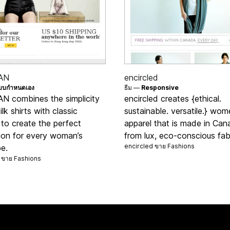
AN
encircled
บบกำหนดเอง
ธีม —
Responsive
 combines the simplicity
encircled creates {ethical.
ilk shirts with classic
sustainable. versatile.} wom
g to create the perfect
apparel that is made in Ca
ion for every woman’s
from lux, eco-conscious fab
encircled ขาย
Fashions
e.
 ขาย
Fashions