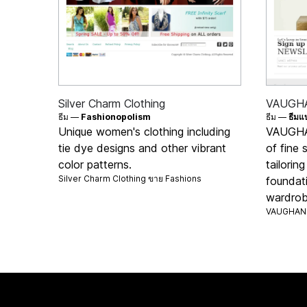
Silver Charm Clothing
VAUGH
ธีม —
Fashionopolism
ธีม —
ธีมแ
Unique women's clothing including
VAUGHAN
tie dye designs and other vibrant
of fine s
color patterns.
tailorin
Silver Charm Clothing ขาย
Fashions
foundat
wardrob
VAUGHAN