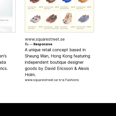
www.squarestreet.se
ธีม —
Responsive
A unique retail concept based in
en's
Sheung Wan, Hong Kong featuring
nada
independent boutique designer
rics.
goods by David Ericsson & Alexis
Holm.
www.squarestreet.se ขาย
Fashions