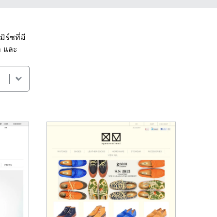
ร์ซที่มี
า และ