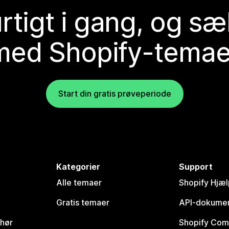
rtigt i gang, og sæ
med Shopify-temae
Start din gratis prøveperiode
Kategorier
Support
Alle temaer
Shopify Hjæl
Gratis temaer
API-dokumen
ehør
Shopify Com