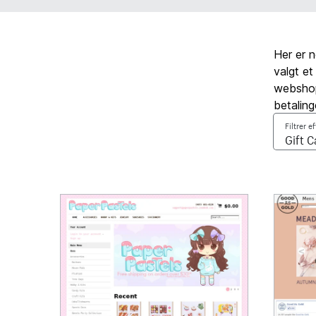
Her er 
valgt et
webshop,
betaling
Filtrer e