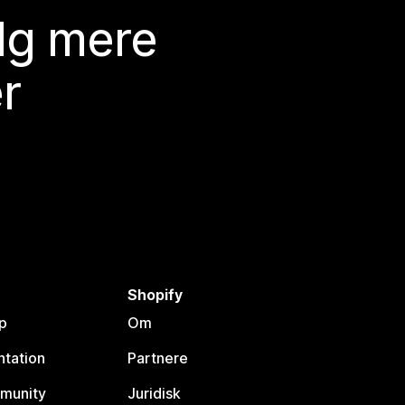
lg mere
r
Shopify
p
Om
tation
Partnere
munity
Juridisk