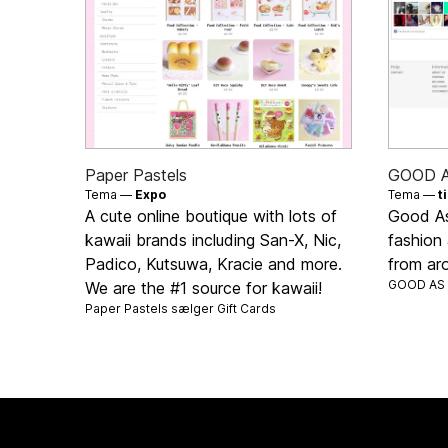
Paper Pastels
GOOD 
Tema —
Expo
Tema —
t
A cute online boutique with lots of
Good As
kawaii brands including San-X, Nic,
fashion
Padico, Kutsuwa, Kracie and more.
from ar
GOOD AS
We are the #1 source for kawaii!
Paper Pastels sælger
Gift Cards