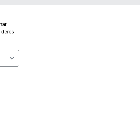
har
t deres