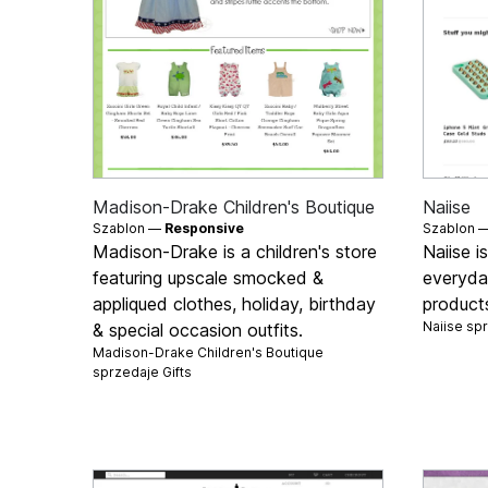
Madison-Drake Children's Boutique
Naiise
Szablon —
Responsive
Szablon 
Madison-Drake is a children's store
Naiise i
featuring upscale smocked &
everyday
appliqued clothes, holiday, birthday
products
Naiise sp
& special occasion outfits.
Madison-Drake Children's Boutique
sprzedaje
Gifts