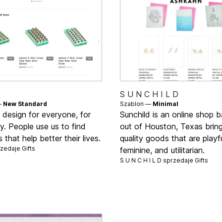
S U N C H I L D
—
New Standard
Szablon —
Minimal
s design for everyone, for
Sunchild is an online shop 
. People use us to find
out of Houston, Texas brin
 that help better their lives.
quality goods that are playfu
rzedaje
Gifts
feminine, and utilitarian.
S U N C H I L D sprzedaje
Gifts