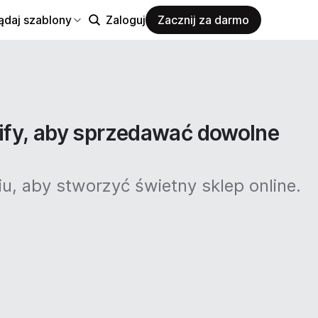
ądaj szablony
Zaloguj
Zacznij za darmo
ify, aby sprzedawać dowolne
, aby stworzyć świetny sklep online.