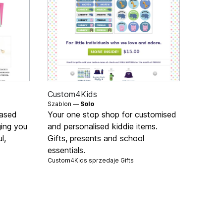
Custom4Kids
Szablon —
Solo
based
Your one stop shop for customised
ging you
and personalised kiddie items.
l,
Gifts, presents and school
essentials.
Custom4Kids sprzedaje
Gifts