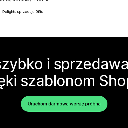
 Delights sprzedaje
Gifts
zybko i sprzedawa
ęki szablonom Sho
Uruchom darmową wersję próbną