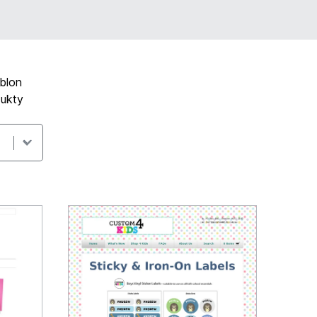
ablon
dukty