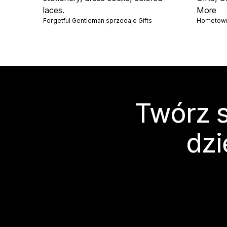
laces.
More
Forgetful Gentleman sprzedaje
Gifts
Hometown
Twórz s
dzi