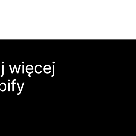
j więcej
pify