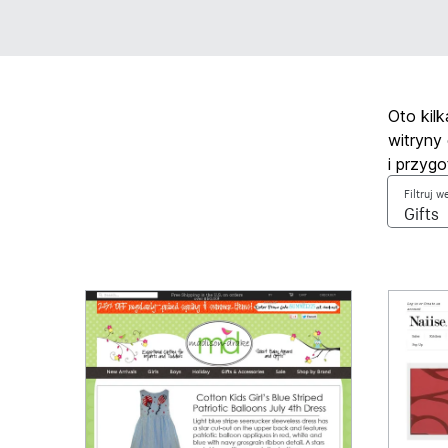
Oto kil
witryny
i przyg
Filtruj 