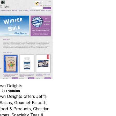
n Delights
—
Expression
n Delights offers Jeff’s
Salsas, Gourmet Biscotti,
Food & Products, Christian
Games, Specialty Teas &