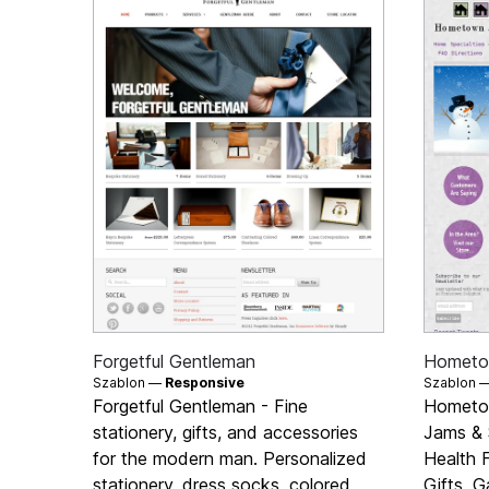
Forgetful Gentleman
Hometow
Szablon —
Responsive
Szablon 
Forgetful Gentleman - Fine
Hometow
stationery, gifts, and accessories
Jams & 
for the modern man. Personalized
Health 
stationery, dress socks, colored
Gifts, 