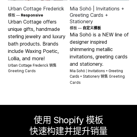
Urban Cottage Frederick
Mia Sohö | Invitations +
Greeting Cards +
模板 —
Responsive
Stationery
Urban Cottage offers
模板 —
自定义模板
unique gifts, handmade
Mia Sohö is a NEW line of
sterling jewelry and luxury
designer inspired
bath products. Brands
shimmering metallic
include Waxing Poetic,
invitations, greeting cards
Lollia, and more!
and stationery.
Urban Cottage Frederick 销售
Mia Sohö | Invitations + Greeting
Greeting Cards
Cards + Stationery 销售
Greeting
Cards
使用 Shopify 模板
快速构建并提升销量