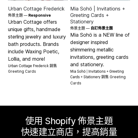
Urban Cottage Frederick
Mia Sohö | Invitations +
Greeting Cards +
佈景主題 —
Responsive
Stationery
Urban Cottage offers
佈景主題 —
自訂佈景主題
unique gifts, handmade
Mia Sohö is a NEW line of
sterling jewelry and luxury
designer inspired
bath products. Brands
shimmering metallic
include Waxing Poetic,
invitations, greeting cards
Lollia, and more!
and stationery.
Urban Cottage Frederick 銷售
Mia Sohö | Invitations + Greeting
Greeting Cards
Cards + Stationery 銷售
Greeting
Cards
使用 Shopify 佈景主題
快速建立商店，提高銷量