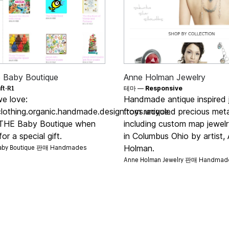
he Baby Boutique
Anne Holman Jewelry
ft-R1
테마 —
Responsive
we love:
Handmade antique inspired 
clothing.organic.handmade.design.toys.unique.
from recycled precious meta
THE Baby Boutique when
including custom map jewel
or a special gift.
in Columbus Ohio by artist,
 Baby Boutique 판매
Holman.
Handmades
Anne Holman Jewelry 판매
Handmad