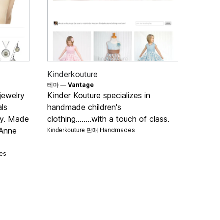
Kinderkouture
테마 —
Vantage
jewelry
Kinder Kouture specializes in
ls
handmade children's
ry. Made
clothing........with a touch of class.
Kinderkouture 판매
 Anne
Handmades
es