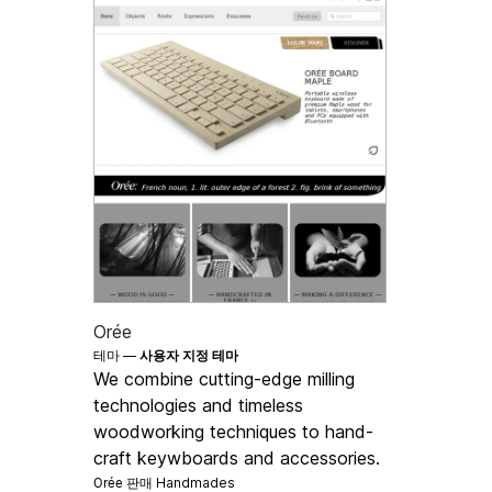
Orée
테마 —
사용자 지정 테마
We combine cutting-edge milling
technologies and timeless
woodworking techniques to hand-
craft keywboards and accessories.
Orée 판매
Handmades