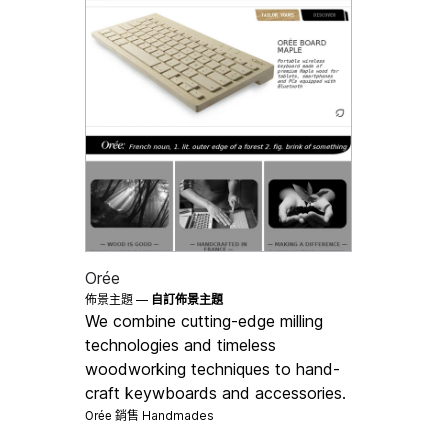
Orée
佈景主題 —
自訂佈景主題
We combine cutting-edge milling
technologies and timeless
woodworking techniques to hand-
craft keywboards and accessories.
Orée 銷售
Handmades