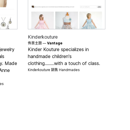
Kinderkouture
佈景主題 —
Vantage
jewelry
Kinder Kouture specializes in
ls
handmade children's
ry. Made
clothing........with a touch of class.
Kinderkouture 銷售
 Anne
Handmades
es