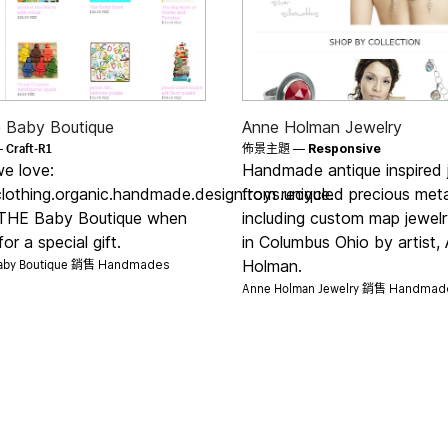
he Baby Boutique
Anne Holman Jewelry
Craft-R1
—
佈景主題 —
Responsive
we love:
Handmade antique inspired 
clothing.organic.handmade.design.toys.unique.
from recycled precious meta
THE Baby Boutique when
including custom map jewel
or a special gift.
in Columbus Ohio by artist,
 Baby Boutique 銷售
Holman.
Handmades
Anne Holman Jewelry 銷售
Handmad