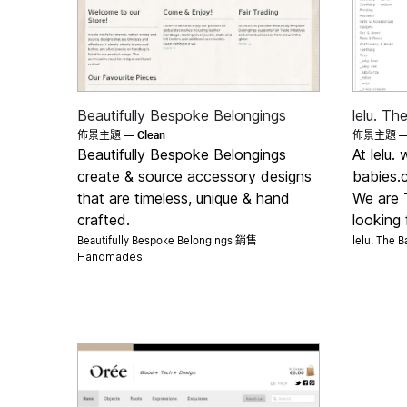
Beautifully Bespoke Belongings
lelu. T
Clean
佈景主題 —
佈景主題 
Beautifully Bespoke Belongings
At lelu. 
create & source accessory designs
babies.
that are timeless, unique & hand
We are 
crafted.
looking f
Beautifully Bespoke Belongings 銷售
lelu. The
Handmades