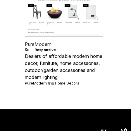
PureModern
ธีม —
Responsive
Dealers of affordable modern home
decor, furniture, home accessories,
outdoor/garden accessories and
modern lighting
PureModern ขาย
Home Decors