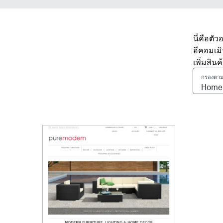
นี่คือตั
อีคอมเม
เพิ่มสิน
กรองตาม