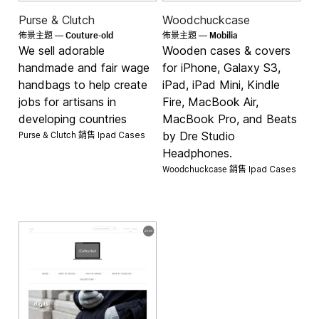
Purse & Clutch
Woodchuckcase
Couture-old
Mobilia
佈景主題 —
佈景主題 —
We sell adorable
Wooden cases & covers
handmade and fair wage
for iPhone, Galaxy S3,
handbags to help create
iPad, iPad Mini, Kindle
jobs for artisans in
Fire, MacBook Air,
developing countries
MacBook Pro, and Beats
Purse & Clutch 銷售
by Dre Studio
Ipad Cases
Headphones.
Woodchuckcase 銷售
Ipad Cases