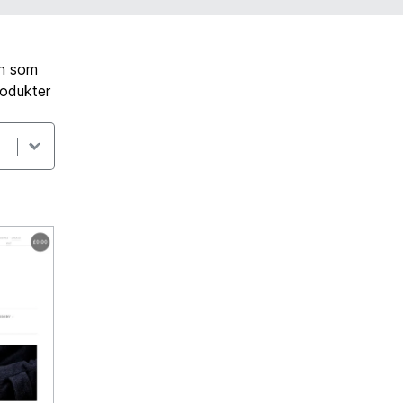
ch som
rodukter