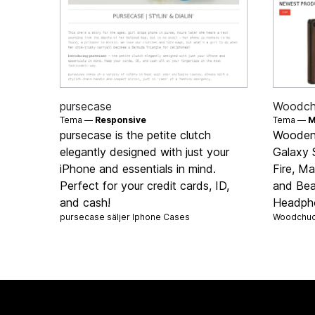
pursecase
Woodch
Tema —
Responsive
Tema —
M
pursecase is the petite clutch
Wooden 
elegantly designed with just your
Galaxy S
iPhone and essentials in mind.
Fire, M
Perfect for your credit cards, ID,
and Bea
and cash!
Headph
pursecase säljer
Iphone Cases
Woodchuc