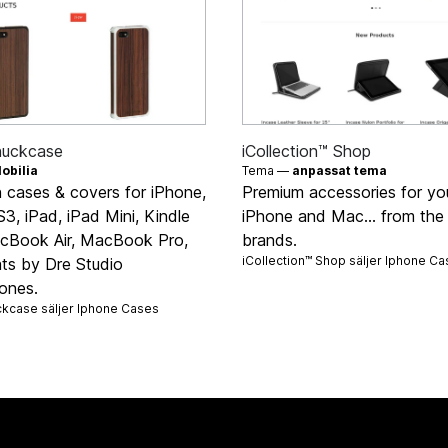
uckcase
iCollection™ Shop
obilia
Tema —
anpassat tema
cases & covers for iPhone,
Premium accessories for you
3, iPad, iPad Mini, Kindle
iPhone and Mac... from the 
acBook Air, MacBook Pro,
brands.
iCollection™ Shop säljer
Iphone Ca
ts by Dre Studio
ones.
kcase säljer
Iphone Cases