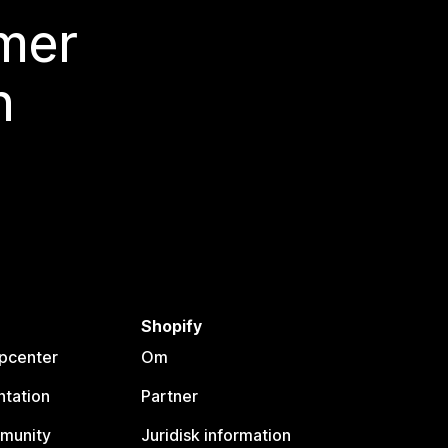
 mer
n
Shopify
lpcenter
Om
tation
Partner
munity
Juridisk information