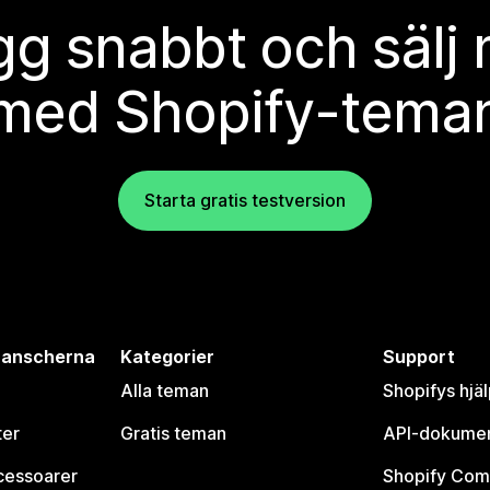
g snabbt och sälj
med Shopify-tema
Starta gratis testversion
branscherna
Kategorier
Support
Alla teman
Shopifys hjä
ter
Gratis teman
API-dokumen
cessoarer
Shopify Com