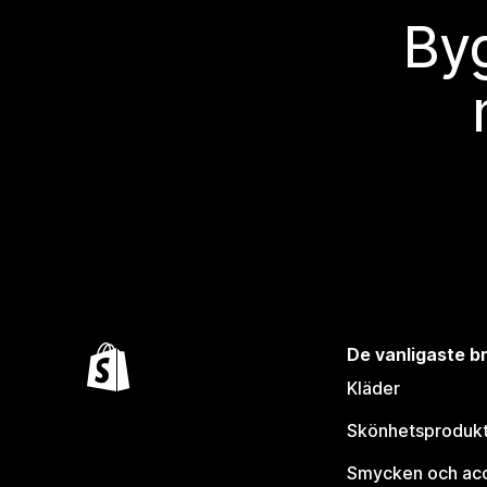
Byg
De vanligaste 
Kläder
Skönhetsproduk
Smycken och ac