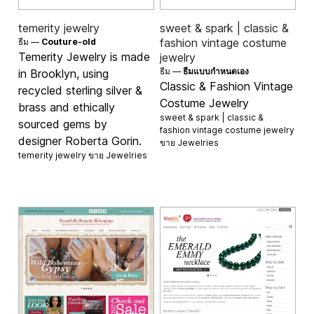
temerity jewelry
sweet & spark | classic &
fashion vintage costume
ธีม —
Couture-old
Temerity Jewelry is made
jewelry
ธีม —
ธีมแบบกำหนดเอง
in Brooklyn, using
Classic & Fashion Vintage
recycled sterling silver &
Costume Jewelry
brass and ethically
sweet & spark | classic &
sourced gems by
fashion vintage costume jewelry
designer Roberta Gorin.
ขาย
Jewelries
temerity jewelry ขาย
Jewelries