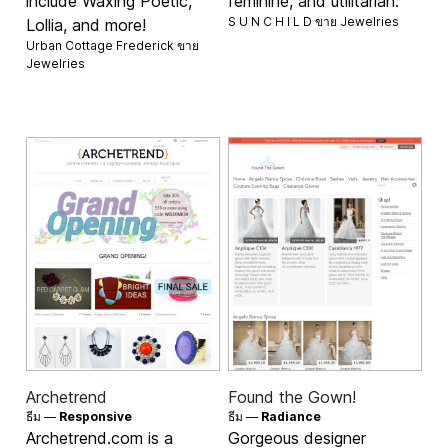
include Waxing Poetic,
feminine, and utilitarian.
S U N C H I L D ขาย
Jewelries
Lollia, and more!
Urban Cottage Frederick ขาย
Jewelries
Archetrend
Found the Gown!
ธีม —
Responsive
ธีม —
Radiance
Archetrend.com is a
Gorgeous designer