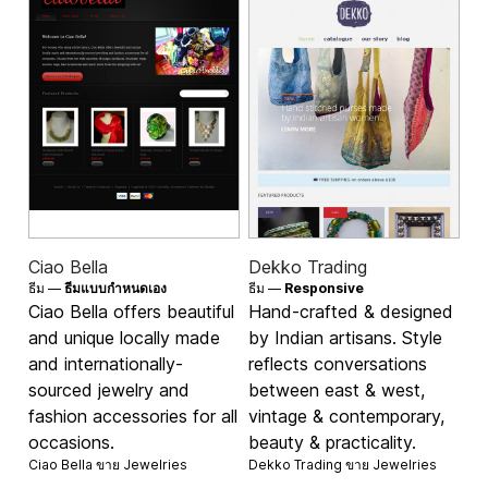
Ciao Bella
Dekko Trading
ธีม —
ธีมแบบกำหนดเอง
ธีม —
Responsive
Ciao Bella offers beautiful
Hand-crafted & designed
and unique locally made
by Indian artisans. Style
and internationally-
reflects conversations
sourced jewelry and
between east & west,
fashion accessories for all
vintage & contemporary,
occasions.
beauty & practicality.
Ciao Bella ขาย
Jewelries
Dekko Trading ขาย
Jewelries