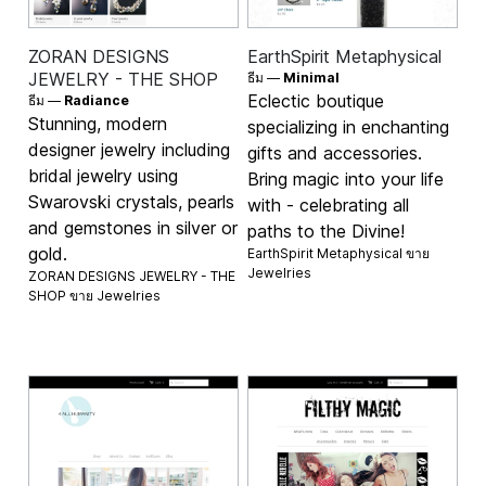
ZORAN DESIGNS
EarthSpirit Metaphysical
JEWELRY - THE SHOP
ธีม —
Minimal
Eclectic boutique
ธีม —
Radiance
Stunning, modern
specializing in enchanting
designer jewelry including
gifts and accessories.
bridal jewelry using
Bring magic into your life
Swarovski crystals, pearls
with - celebrating all
and gemstones in silver or
paths to the Divine!
gold.
EarthSpirit Metaphysical ขาย
Jewelries
ZORAN DESIGNS JEWELRY - THE
SHOP ขาย
Jewelries