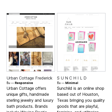
Urban Cottage Frederick
S U N C H I L D
ธีม —
Responsive
ธีม —
Minimal
Urban Cottage offers
Sunchild is an online shop
unique gifts, handmade
based out of Houston,
sterling jewelry and luxury
Texas bringing you quality
bath products. Brands
goods that are playful,