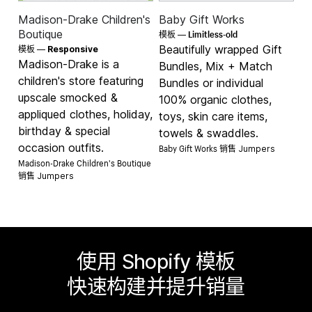
Madison-Drake Children's
Baby Gift Works
Limitless-old
Boutique
模板 —
Beautifully wrapped Gift
模板 —
Responsive
Madison-Drake is a
Bundles, Mix + Match
children's store featuring
Bundles or individual
upscale smocked &
100% organic clothes,
appliqued clothes, holiday,
toys, skin care items,
birthday & special
towels & swaddles.
occasion outfits.
Baby Gift Works 销售
Jumpers
Madison-Drake Children's Boutique
销售
Jumpers
使用 Shopify 模板
快速构建并提升销量