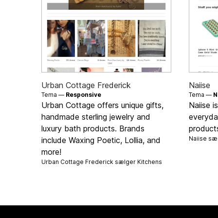
Urban Cottage Frederick
Naiise
Tema —
Responsive
Tema —
N
Urban Cottage offers unique gifts,
Naiise i
handmade sterling jewelry and
everyday
luxury bath products. Brands
products
Naiise sæ
include Waxing Poetic, Lollia, and
more!
Urban Cottage Frederick sælger
Kitchens