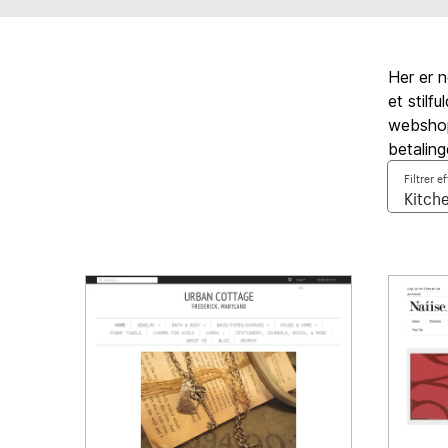
Her er 
et stilf
webshop,
betaling
Filtrer e