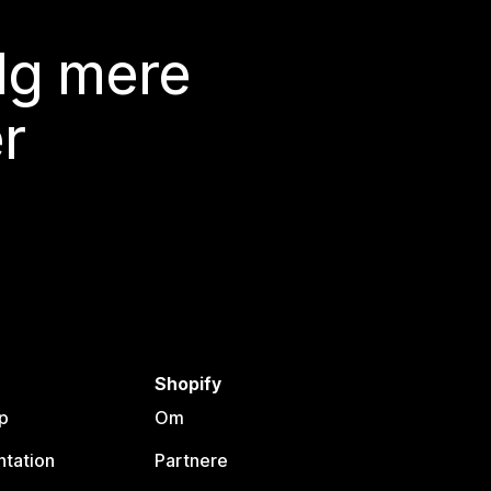
lg mere
r
Shopify
p
Om
tation
Partnere