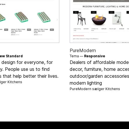
PureModern
ew Standard
Tema —
Responsive
s design for everyone, for
Dealers of affordable mod
. People use us to find
decor, furniture, home acces
 that help better their lives.
outdoor/garden accessorie
lger
Kitchens
modern lighting
PureModern sælger
Kitchens