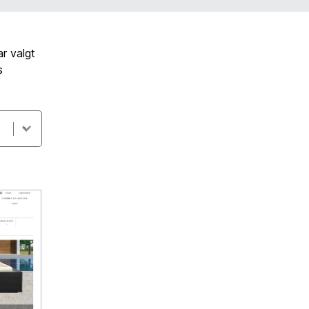
r valgt
s