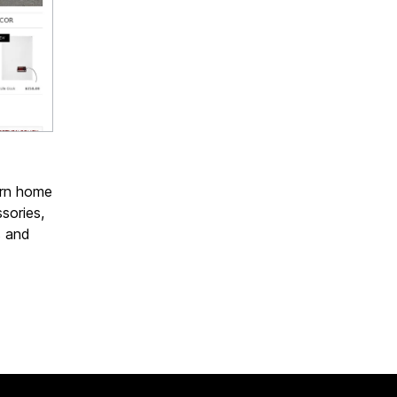
ern home
sories,
s and