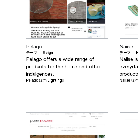
Pelago
Naiise
テーマ —
テーマ —
Reign
Pelago offers a wide range of
Naiise i
products for the home and other
everyday
indulgences.
products
Lightings
Pelago 販売
Naiise 販