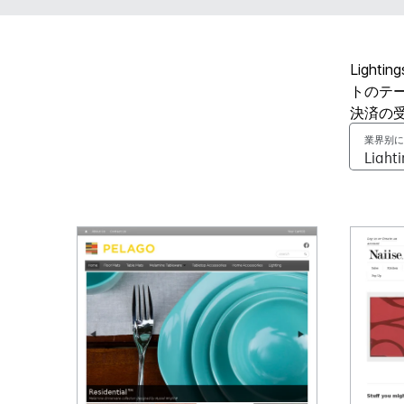
Ligh
トのテ
決済の
業界别に