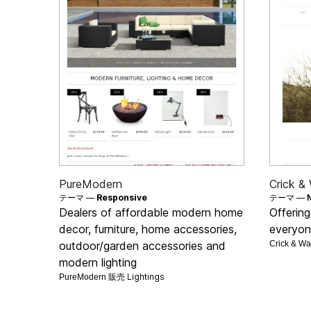
PureModern
Crick &
テーマ —
Responsive
テーマ —
Dealers of affordable modern home
Offering
decor, furniture, home accessories,
everyone
outdoor/garden accessories and
Crick & W
modern lighting
Lightings
PureModern 販売