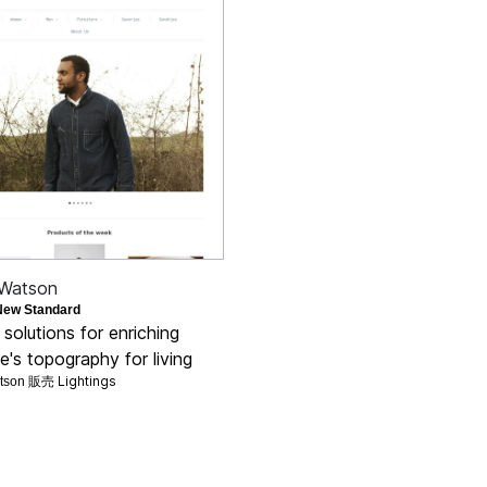
 Watson
New Standard
 solutions for enriching
's topography for living
Lightings
atson 販売