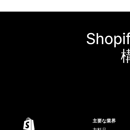
Sho
主要な業界
衣料品