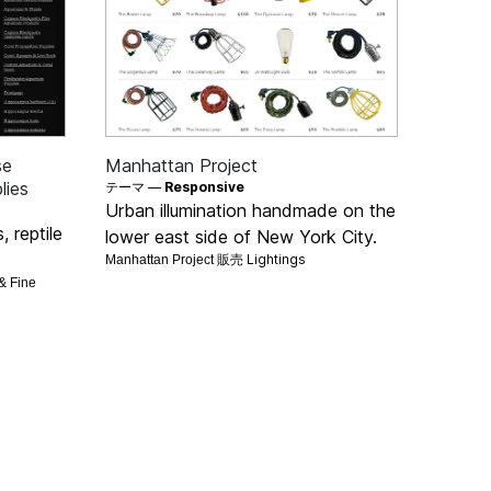
se
Manhattan Project
lies
テーマ —
Responsive
Urban illumination handmade on the
 reptile
lower east side of New York City.
Lightings
Manhattan Project 販売
& Fine