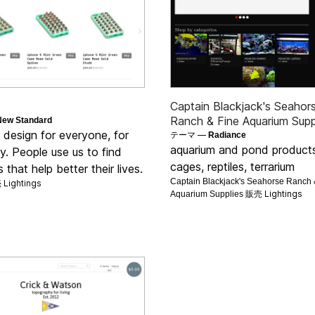
Captain Blackjack's Seahor
Ranch & Fine Aquarium Supp
New Standard
s design for everyone, for
テーマ —
Radiance
aquarium and pond products,
. People use us to find
cages, reptiles, terrarium
 that help better their lives.
Captain Blackjack's Seahorse Ranch 
Lightings
売
Lightings
Aquarium Supplies 販売