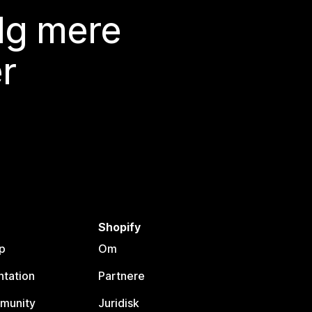
lg mere
r
Shopify
p
Om
tation
Partnere
munity
Juridisk