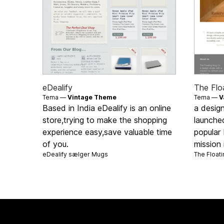
eDealify
The Flo
Tema —
Vintage Theme
Tema —
V
Based in India eDealify is an online
a design
store,trying to make the shopping
launche
experience easy,save valuable time
popular 
of you.
mission 
eDealify sælger
Mugs
The Float