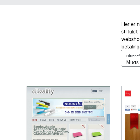
Her er 
stilfuld
webshop,
betaling
Filtrer e