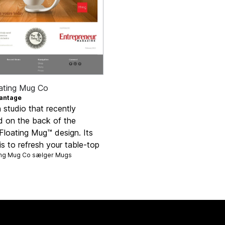
ating Mug Co
antage
 studio that recently
d on the back of the
Floating Mug™ design. Its
is to refresh your table-top
ing Mug Co sælger
Mugs