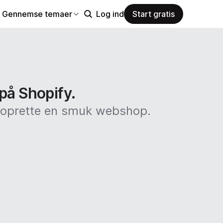
Gennemse temaer
Log ind
Start gratis
 på Shopify.
at oprette en smuk webshop.