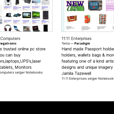
 Computers
11:11 Enterprises
egatronic
Tema —
Paradigm
 trusted online pc store
Hand made Passport holder
ou can buy
holders, wallets bags & mor
rs,laptops,UPS's,laser
featuring one of a kind artis
,tablets, Monitors
designs and unique imagery
omputers selger
Notebooks
Jamila Tazewell
11:11 Enterprises selger
Notebook