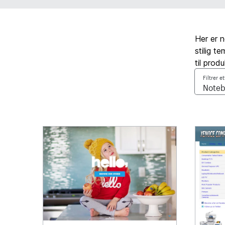
Her er 
stilig t
til produ
Filtrer e