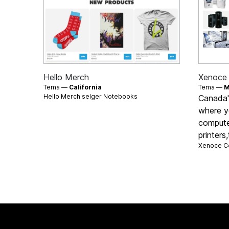
Hello Merch
Xenoce
Tema —
California
Tema —
M
Hello Merch selger
Notebooks
Canada's
where y
compute
printers
Xenoce C