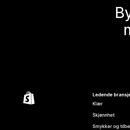
By
Ledende bransj
Klær
Skjønnhet
Smykker og tilb