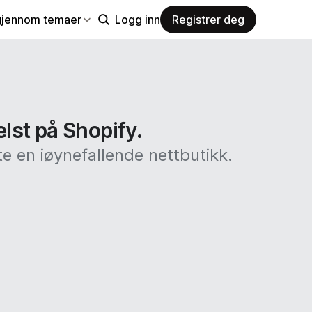
gjennom temaer
Logg inn
Registrer deg
elst på Shopify.
e en iøynefallende nettbutikk.