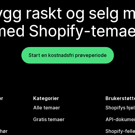
gg raskt og selg 
med Shopify-temae
Start en kostnadsfri prøveperiode
er
Kategorier
Brukerstøtt
Alle temaer
Shopifys hje
Gratis temaer
API-dokumen
ehør
Shopify-fell