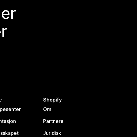
mer
r
e
Shopify
lpesenter
Om
tasjon
Partnere
esskapet
Juridisk