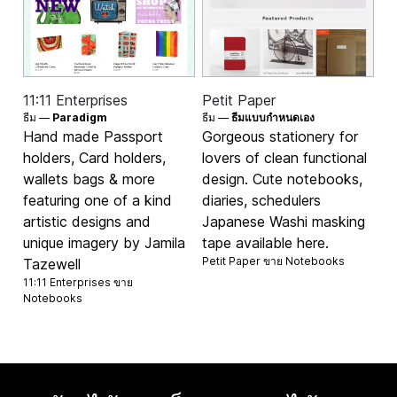
11:11 Enterprises
Petit Paper
ธีม —
Paradigm
ธีม —
ธีมแบบกำหนดเอง
Hand made Passport
Gorgeous stationery for
holders, Card holders,
lovers of clean functional
wallets bags & more
design. Cute notebooks,
featuring one of a kind
diaries, schedulers
artistic designs and
Japanese Washi masking
unique imagery by Jamila
tape available here.
Petit Paper ขาย
Notebooks
Tazewell
11:11 Enterprises ขาย
Notebooks