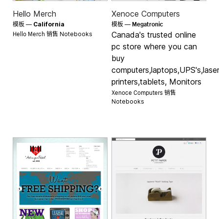
Hello Merch
Xenoce Computers
Megatronic
模板 —
California
模板 —
Hello Merch 销售
Canada's trusted online
Notebooks
pc store where you can
buy
computers,laptops,UPS's,lase
printers,tablets, Monitors
Xenoce Computers 销售
Notebooks