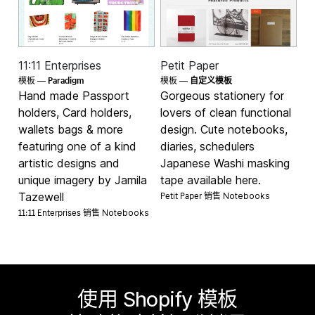
11:11 Enterprises
Petit Paper
Paradigm
模板 —
模板 —
自定义模板
Hand made Passport
Gorgeous stationery for
holders, Card holders,
lovers of clean functional
wallets bags & more
design. Cute notebooks,
featuring one of a kind
diaries, schedulers
artistic designs and
Japanese Washi masking
unique imagery by Jamila
tape available here.
Petit Paper 销售
Tazewell
Notebooks
11:11 Enterprises 销售
Notebooks
使用 Shopify 模板