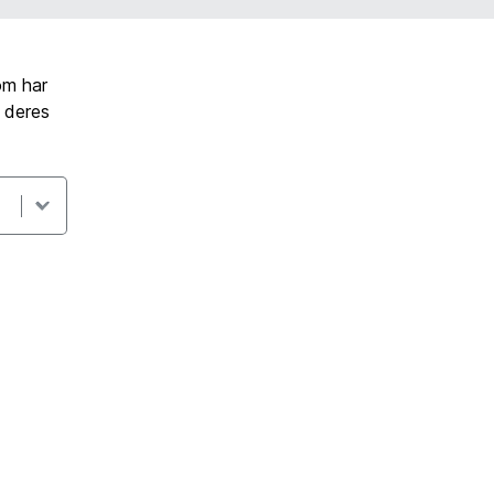
om har
t deres