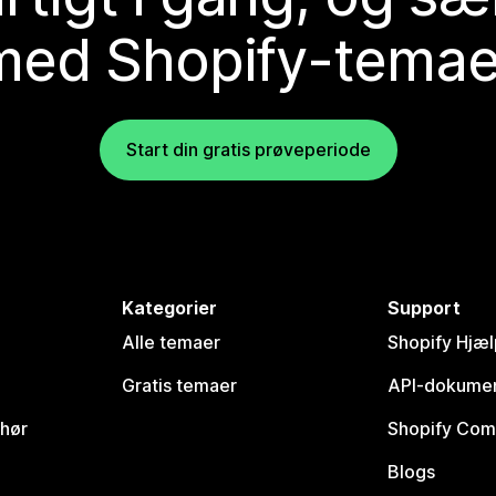
med Shopify-temae
Start din gratis prøveperiode
Kategorier
Support
Alle temaer
Shopify Hjæl
Gratis temaer
API-dokumen
ehør
Shopify Com
Blogs