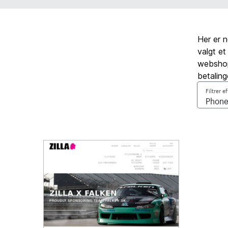
Her er 
valgt et
webshop,
betaling
Filtrer e