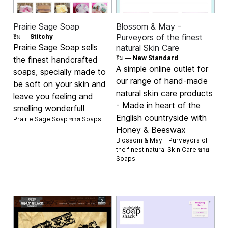
Prairie Sage Soap
Blossom & May -
Purveyors of the finest
ธีม —
Stitchy
Prairie Sage Soap sells
natural Skin Care
ธีม —
New Standard
the finest handcrafted
A simple online outlet for
soaps, specially made to
our range of hand-made
be soft on your skin and
natural skin care products
leave you feeling and
- Made in heart of the
smelling wonderful!
English countryside with
Prairie Sage Soap ขาย
Soaps
Honey & Beeswax
Blossom & May - Purveyors of
the finest natural Skin Care ขาย
Soaps