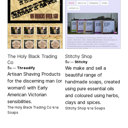
The Holy Black Trading
Stitchy Shop
Co
ธีม —
Stitchy
We make and sell a
ธีม —
Threadify
Artisan Shaving Products
beautiful range of
for the discerning man (or
handmade soaps, created
woman!) with Early
using pure essential oils
American Victorian
and coloured using herbs,
sensibilities.
clays and spices.
The Holy Black Trading Co ขาย
Stitchy Shop ขาย
Soaps
Soaps