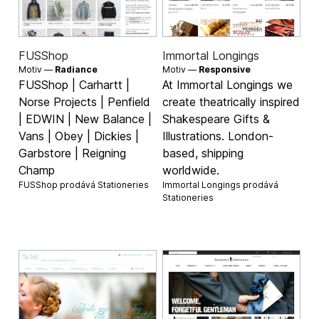
FUSShop
Immortal Longings
Motiv —
Radiance
Motiv —
Responsive
FUSShop | Carhartt |
At Immortal Longings we
Norse Projects | Penfield
create theatrically inspired
| EDWIN | New Balance |
Shakespeare Gifts &
Vans | Obey | Dickies |
Illustrations. London-
Garbstore | Reigning
based, shipping
Champ
worldwide.
FUSShop prodává
Stationeries
Immortal Longings prodává
Stationeries