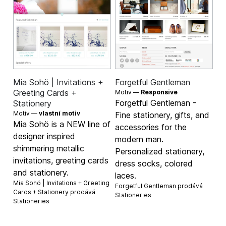
Mia Sohö | Invitations +
Forgetful Gentleman
Greeting Cards +
Motiv —
Responsive
Forgetful Gentleman -
Stationery
Motiv —
vlastní motiv
Fine stationery, gifts, and
Mia Sohö is a NEW line of
accessories for the
designer inspired
modern man.
shimmering metallic
Personalized stationery,
invitations, greeting cards
dress socks, colored
and stationery.
laces.
Mia Sohö | Invitations + Greeting
Forgetful Gentleman prodává
Cards + Stationery prodává
Stationeries
Stationeries