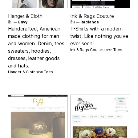
Hanger & Cloth
Ink & Rags Couture
ธีม —
Envy
ธีม —
Radiance
Handcrafted, American
T-Shirts with a modern
made clothing for men
twist, Like nothing you've
and women. Denim, tees,
ever seen!
Ink & Rags Couture ขาย
Tees
sweaters, hoodies,
dresses, leather goods
and hats.
Hanger & Cloth ขาย
Tees