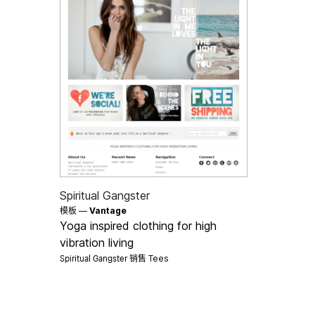
Spiritual Gangster
模板 —
Vantage
Yoga inspired clothing for high
vibration living
Spiritual Gangster 销售
Tees