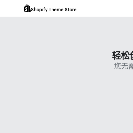
Shopify Theme Store
轻松
您无