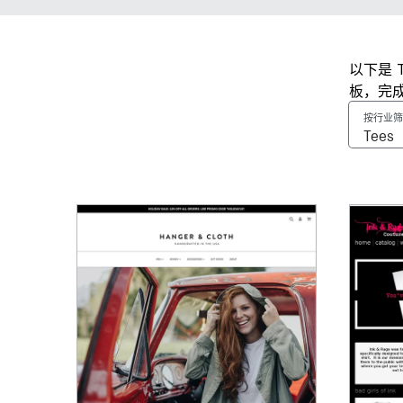
以下是 
板，完
按行业筛