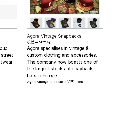
Agora Vintage Snapbacks
Stitchy
模板 —
roup
Agora specialises in vintage &
 street
custom clothing and accessories.
eetwear
The company now boasts one of
the largest stocks of snapback
hats in Europe
Agora Vintage Snapbacks 销售
Tees