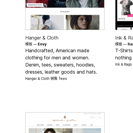
Hanger & Cloth
Ink & R
Ra
模板 —
Envy
模板 —
Handcrafted, American made
T-Shirts
clothing for men and women.
nothing
Ink & Rag
Denim, tees, sweaters, hoodies,
dresses, leather goods and hats.
Hanger & Cloth 销售
Tees