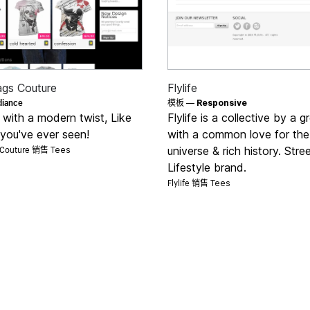
ags Couture
Flylife
diance
模板 —
Responsive
 with a modern twist, Like
Flylife is a collective by a g
 you've ever seen!
with a common love for the
s Couture 销售
universe & rich history. Str
Tees
Lifestyle brand.
Flylife 销售
Tees