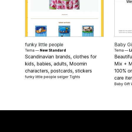
funky little people
Baby Gi
Tema —
New Standard
Tema —
L
Scandinavian brands, clothes for
Beautifu
kids, babies, adults, Moomin
Mix + M
characters, postcards, stickers
100% org
funky little people selger
Tights
care it
Baby Gift