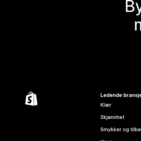
By
Ledende bransj
Klær
Skjønnhet
Smykker og tilb