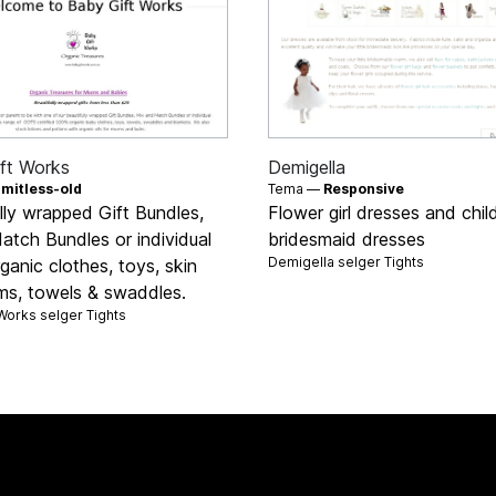
ft Works
Demigella
imitless-old
Tema —
Responsive
lly wrapped Gift Bundles,
Flower girl dresses and chil
atch Bundles or individual
bridesmaid dresses
Demigella selger
Tights
anic clothes, toys, skin
ems, towels & swaddles.
 Works selger
Tights