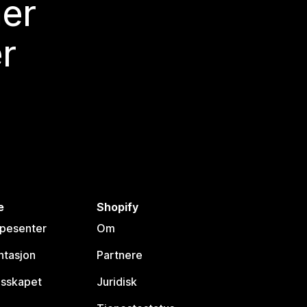
mer
r
e
Shopify
lpesenter
Om
tasjon
Partnere
esskapet
Juridisk