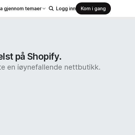
la gjennom temaer
Logg inn
Kom i gang
elst på Shopify.
e en iøynefallende nettbutikk.