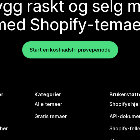
gg raskt og selg 
med Shopify-temae
Start en kostnadsfri prøveperiode
er
Kategorier
Brukerstøtt
Alle temaer
Shopifys hje
Gratis temaer
API-dokumen
ehør
Shopify-fell