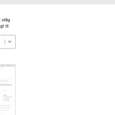
stilig
t til