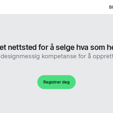
B
et nettsted for å selge hva som h
r designmessig kompetanse for å opprett
Registrer deg