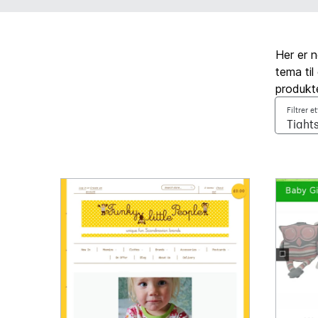
Her er n
tema til
produkte
Filtrer e