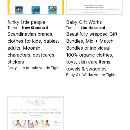
funky little people
Baby Gift Works
Tema —
New Standard
Tema —
Limitless-old
Scandinavian brands,
Beautifully wrapped Gift
clothes for kids, babies,
Bundles, Mix + Match
adults, Moomin
Bundles or individual
characters, postcards,
100% organic clothes,
stickers
toys, skin care items,
funky little people vende
Tights
towels & swaddles.
Baby Gift Works vende
Tights