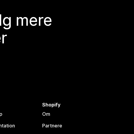
lg mere
r
Shopify
p
Om
tation
Partnere