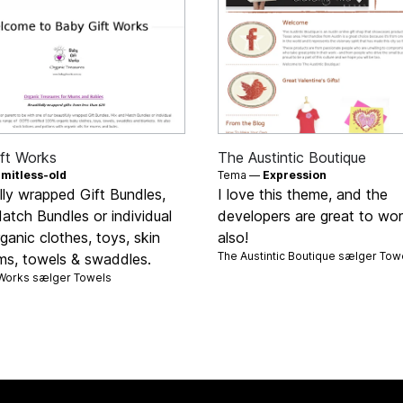
ft Works
The Austintic Boutique
imitless-old
Tema —
Expression
lly wrapped Gift Bundles,
I love this theme, and the
atch Bundles or individual
developers are great to wor
anic clothes, toys, skin
also!
The Austintic Boutique sælger
Tow
ems, towels & swaddles.
 Works sælger
Towels