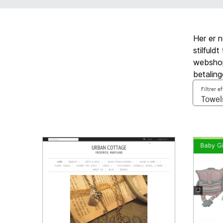
Her er 
stilfuld
webshop,
betaling
Filtrer e