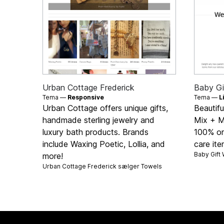
Urban Cottage Frederick
Baby Gi
Tema —
Responsive
Tema —
L
Urban Cottage offers unique gifts,
Beautifu
handmade sterling jewelry and
Mix + M
luxury bath products. Brands
100% org
include Waxing Poetic, Lollia, and
care it
Baby Gift
more!
Urban Cottage Frederick sælger
Towels