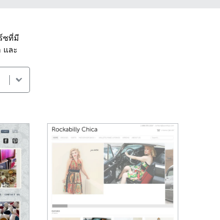
ซที่มี
า และ