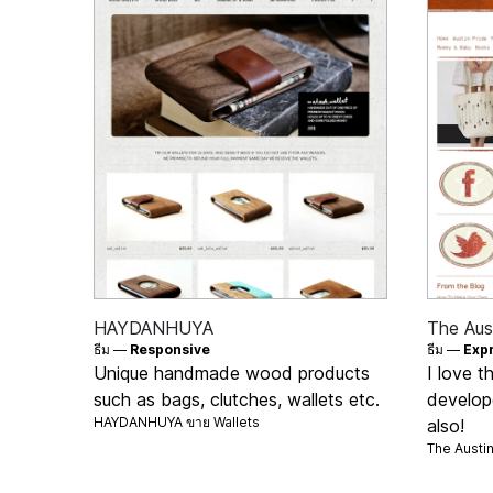
HAYDANHUYA
The Aust
ธีม —
Responsive
ธีม —
Exp
Unique handmade wood products
I love t
such as bags, clutches, wallets etc.
develop
HAYDANHUYA ขาย
Wallets
also!
The Austi