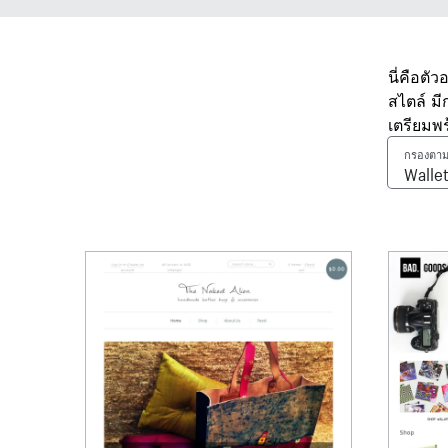
นี่คือตั
สไตล์ ม
เตรียมพ
กรองตาม