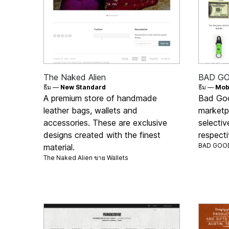
The Naked Alien
BAD G
ธีม —
New Standard
ธีม —
Mob
A premium store of handmade
Bad Goo
leather bags, wallets and
marketp
accessories. These are exclusive
selectiv
designs created with the finest
respecti
BAD GOO
material.
The Naked Alien ขาย
Wallets