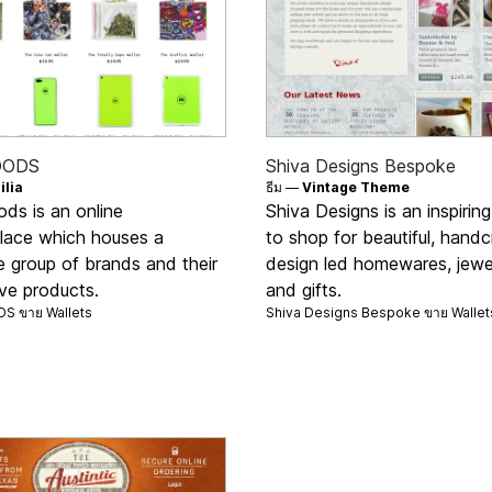
OODS
Shiva Designs Bespoke
ilia
ธีม —
Vintage Theme
ds is an online
Shiva Designs is an inspirin
lace which houses a
to shop for beautiful, handc
e group of brands and their
design led homewares, jewe
ve products.
and gifts.
DS ขาย
Wallets
Shiva Designs Bespoke ขาย
Wallet