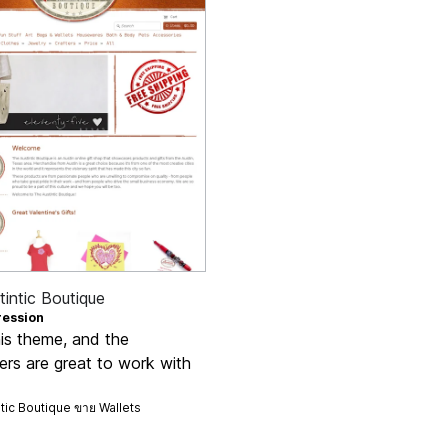
intic Boutique
ression
his theme, and the
ers are great to work with
ntic Boutique ขาย
Wallets