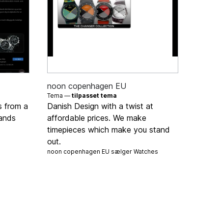
noon copenhagen EU
Tema —
tilpasset tema
s from a
Danish Design with a twist at
rands
affordable prices. We make
timepieces which make you stand
out.
noon copenhagen EU sælger
Watches