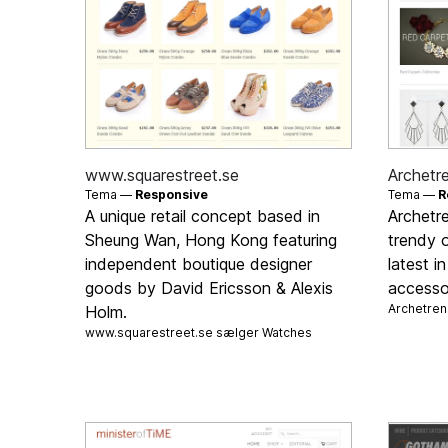
www.squarestreet.se
Archetr
Tema —
Responsive
Tema —
R
A unique retail concept based in
Archetre
Sheung Wan, Hong Kong featuring
trendy o
independent boutique designer
latest i
goods by David Ericsson & Alexis
accesso
Archetre
Holm.
www.squarestreet.se sælger
Watches