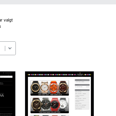
r valgt
s