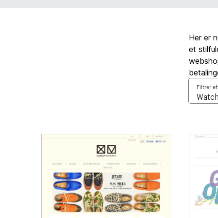
Her er 
et stilf
webshop,
betaling
Filtrer e