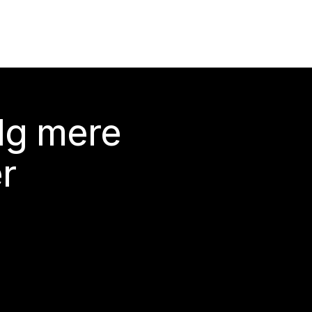
lg mere
r