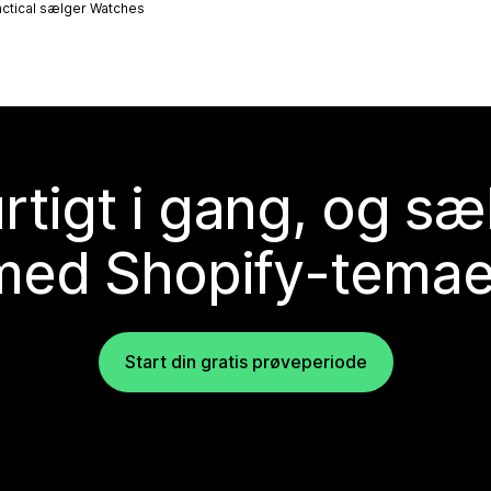
ctical sælger
Watches
rtigt i gang, og sæ
med Shopify-temae
Start din gratis prøveperiode