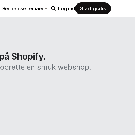
Gennemse temaer
Log ind
Start gratis
 på Shopify.
at oprette en smuk webshop.