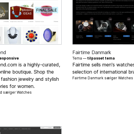
end
Fairtime Danmark
esponsive
Tema —
tilpasset tema
nd.com is a highly-curated,
Fairtime sells men's watche
nline boutique. Shop the
selection of international b
Fairtime Danmark sælger
Watches
n fashion jewelry and stylish
ries for women.
nd sælger
Watches