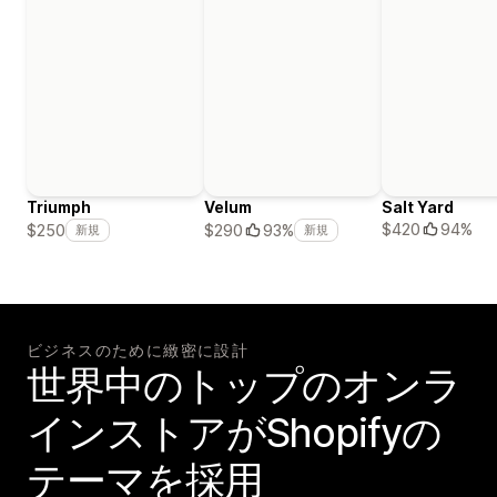
Triumph
Velum
Salt Yard
$420
94%
$250
$290
93%
新規
新規
ビジネスのために緻密に設計
世界中のトップのオンラ
インストアがShopifyの
テーマを採用