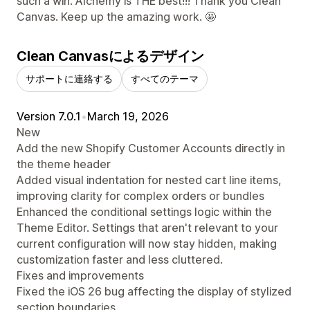
such a win. Alchemy is THE best!!! Thank you Clean
Canvas. Keep up the amazing work. 🤩
Clean Canvasによるデザイン
サポートに連絡する
すべてのテーマ
Version 7.0.1
•
March 19, 2026
New
Add the new Shopify Customer Accounts directly in
the theme header
Added visual indentation for nested cart line items,
improving clarity for complex orders or bundles
Enhanced the conditional settings logic within the
Theme Editor. Settings that aren't relevant to your
current configuration will now stay hidden, making
customization faster and less cluttered.
Fixes and improvements
Fixed the iOS 26 bug affecting the display of stylized
section boundaries