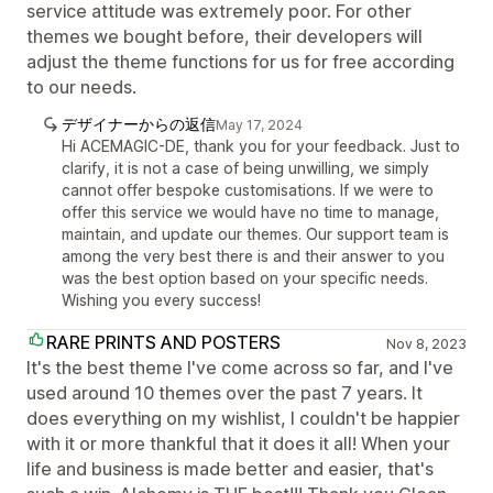
service attitude was extremely poor. For other
themes we bought before, their developers will
adjust the theme functions for us for free according
to our needs.
デザイナーからの返信
May 17, 2024
Hi ACEMAGIC-DE, thank you for your feedback. Just to
clarify, it is not a case of being unwilling, we simply
cannot offer bespoke customisations. If we were to
offer this service we would have no time to manage,
maintain, and update our themes. Our support team is
among the very best there is and their answer to you
was the best option based on your specific needs.
Wishing you every success!
RARE PRINTS AND POSTERS
Nov 8, 2023
It's the best theme I've come across so far, and I've
used around 10 themes over the past 7 years. It
does everything on my wishlist, I couldn't be happier
with it or more thankful that it does it all! When your
life and business is made better and easier, that's