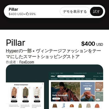
Pillar
デモを表示する
試す
$400 USD
•
99%
Pillar
$400
USD
Hyper
の一部
•
ヴィンテージファッションをテー
マにしたスマートショッピングストア
作成者：
FoxEcom